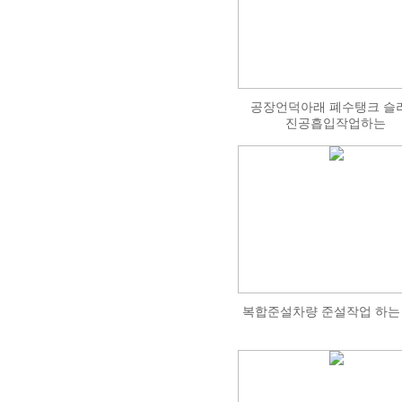
공장언덕아래 폐수탱크 슬
진공흡입작업하는
복합준설차량 준설작업 하는