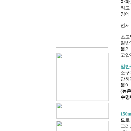
아파
리고
양에
먼저
초고
일반적
물의
고압
일반적
소구
단하
물이
(높
수명
150
므로
그러