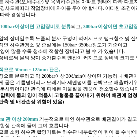
트 하수관(오,배수관) 및 옥외하수관은 아파트 형태에 따라 다르
 경사도에따라 작업장비에 차이를 두어야 합니다. 어떠한 조건이
 따라 결정됩니다.
100bar이상이면 고압장비로 분류
되고,
300bar이상이면 초고압
압의 장비일수록 노즐의 분사 구멍이 적어지므로 탱크청소 및 
인 하수관청소 및 준설에는 150bar~350bar정도가 기준이고
 양이 많을 수록 청소에 적합한 장비라고 볼 수 가 있습니다.
장비로써 물의 양이 증가할수록 엔진이 커지므로 장비의 크기도 
으로 50mm ~ 125mm 관은,
경으로 분류하고 약 200bar이상 30ℓ/min이상이면 가능하나 
게 굳은 기름덩어리나 모래기타 세멘덩이를 관밖으로 배출하기위해서는
 분사되어야만 관속에 파쇄된 이물질을 깨끗이 청소할수 있습니다
은압력에 물의 양이 적을시 고형물을 끌어내기 위하여 배관에 엄
단축 및 배관손상 위험이 있음)
mm 관 이상 200mm
기본적으로 메인 하수관으로 배관길이가 길고
 항상 관속에 물이 고여 흐릅니다.
므로 소형 하수관 촬영기로는 하수관 내부촬영이 힘이 들 수 밖에